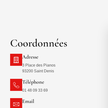
Coordonnées
Adresse
3 Place des Pianos
93200 Saint Denis
Téléphone
01 48 09 33 69
Email