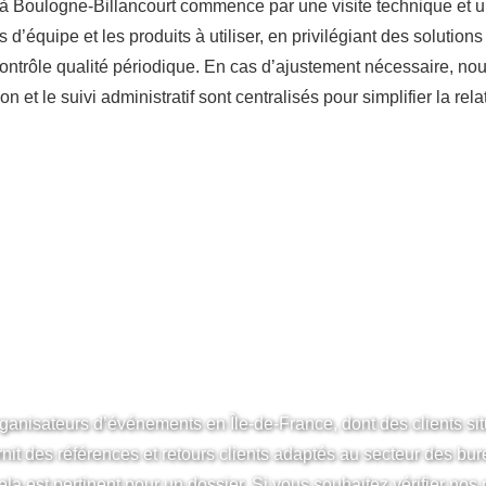
à Boulogne-Billancourt commence par une visite technique et un
 d’équipe et les produits à utiliser, en privilégiant des soluti
’un contrôle qualité périodique. En cas d’ajustement nécessaire, 
n et le suivi administratif sont centralisés pour simplifier la relat
REAUX BOULOGNE-
EUVES ET RÉFÉREN
rganisateurs d’événements en Île-de-France, dont des clients si
rnit des références et retours clients adaptés au secteur des b
ela est pertinent pour un dossier. Si vous souhaitez vérifier no