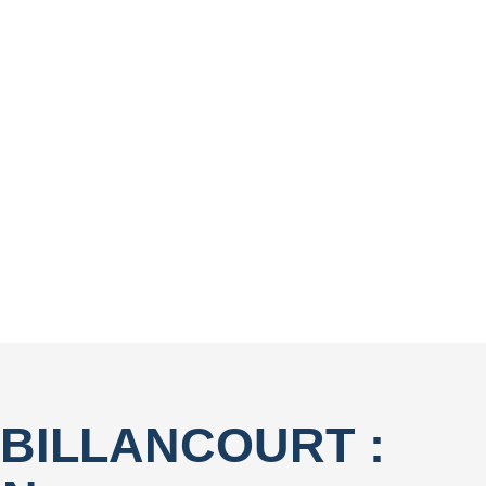
BILLANCOURT :
 CLEAN
té qui combine réactivité, qualité certifiée et approche
fier les interventions en concertation avec vos équipes.
station. Nos méthodes visent à réduire l’utilisation de
s à Boulogne-Billancourt.
BILLANCOURT :