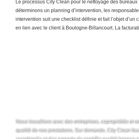
Le processus City Clean pour le nettoyage des bureaux 
déterminons un planning d’intervention, les responsables
intervention suit une checklist définie et fait l’objet d
en lien avec le client à Boulogne-Billancourt. La facturatio
NETTOYAGE BU
PR
Nous travaillons avec des entreprises, copropriétés et o
qualité de nos prestations. Sur demande, City Clean fou
avant/après et des rapports de contrôle qualité lorsque c