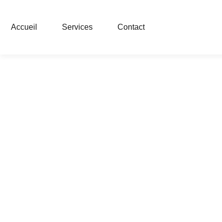
Accueil
Services
Contact
Nettoyage 
Services de nettoyage pour bureaux à Boulogne-B