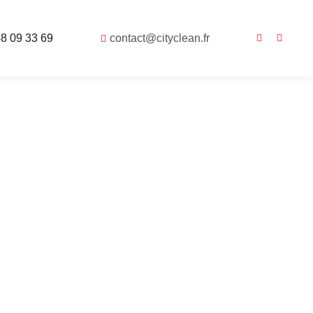
48 09 33 69
contact@cityclean.fr
Billancourt
BtoC, écoresponsables et adaptées à vos besoins.