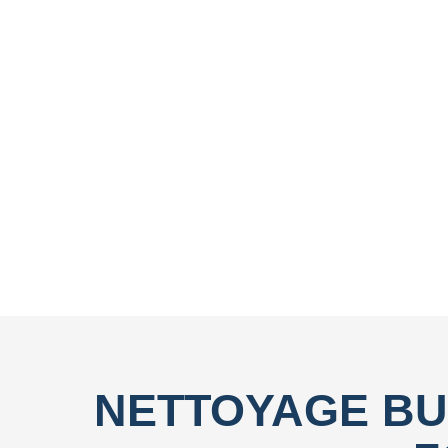
NETTOYAGE BU
POURQ
Choisir City Clean pour le nettoyage de vos bureaux à B
écoresponsable. Nous nous engageons à établir un diagno
Pour les demandes de devis, notre objectif est de vous
produits nocifs et à opt
NETTOYAGE BU