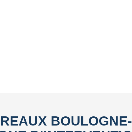
REAUX BOULOGNE-
UOI CHOISIR CITY
oulogne-Billancourt, c’est privilégier une entreprise de proximi
stic clair de vos locaux, à proposer un devis précis et à plani
 recontacter sous 24h afin de faciliter la mise en place de la pre
imiser la consommation d’eau et d’énergie lors des intervention
REAUX BOULOGNE-