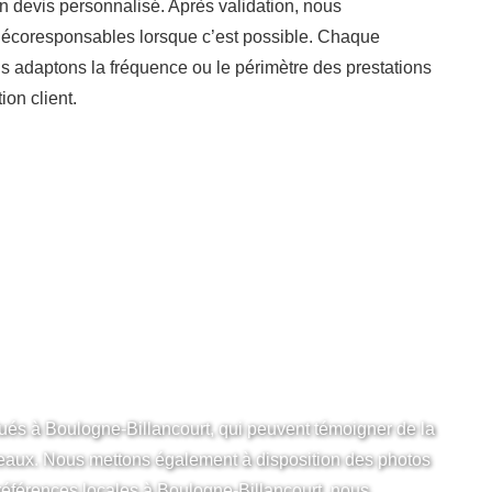
 devis personnalisé. Après validation, nous
ons écoresponsables lorsque c’est possible. Chaque
nous adaptons la fréquence ou le périmètre des prestations
ion client.
BILLANCOURT :
CES
tués à Boulogne-Billancourt, qui peuvent témoigner de la
ureaux. Nous mettons également à disposition des photos
s références locales à Boulogne-Billancourt, nous