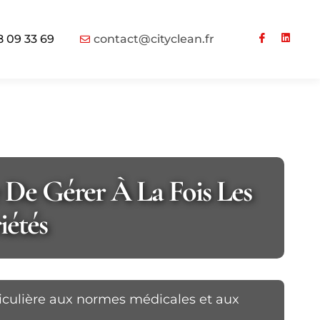
8 09 33 69
contact@cityclean.fr
e De Gérer À La Fois Les
iétés
ticulière aux normes médicales et aux