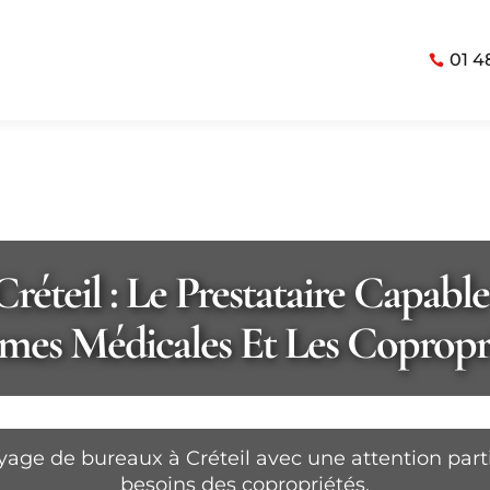
01 4
éteil : Le Prestataire Capabl
es Médicales Et Les Copropr
toyage de bureaux à Créteil avec une attention par
besoins des copropriétés.