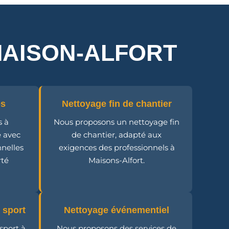
MAISON-ALFORT
es
Nettoyage fin de chantier
s à
Nous proposons un nettoyage fin
é avec
de chantier, adapté aux
nnelles
exigences des professionnels à
rté
Maisons-Alfort.
 sport
Nettoyage événementiel
sport à
Nous proposons des services de