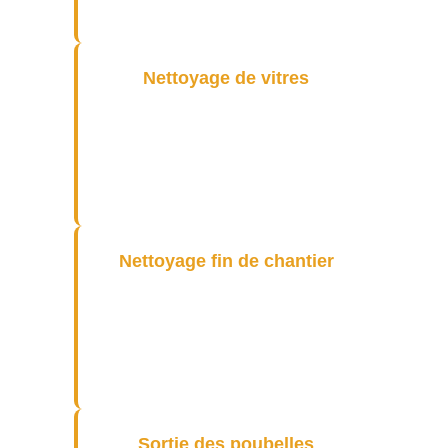
département résidentiel.
Nettoyage de vitres
À Montreuil, nous offrons un
nettoyage de vitres professionnel
aux immeubles variés,
garantissant une vue dégagée.
Nettoyage fin de chantier
Pour un nettoyage efficace après
travaux à Montreuil, notre
équipe se charge d’éliminer les
déchets et résidus de chantier.
Sortie des poubelles