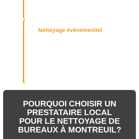
pour les sportifs à Montreuil.
Nettoyage événementiel
Nous gérons le nettoyage
événementiel à Montreuil pour
garantir des espaces
impeccables avant et après vos
événements.
POURQUOI CHOISIR UN
PRESTATAIRE LOCAL
POUR LE NETTOYAGE DE
BUREAUX À MONTREUIL?