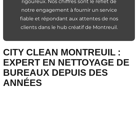
rigoureux. Nos chiffres sont le reflet de
notre engagement à fournir un service
fiable et répondant aux attentes de nos
clients dans le hub créatif de Montreuil.
CITY CLEAN MONTREUIL :
EXPERT EN NETTOYAGE DE
BUREAUX DEPUIS DES
ANNÉES
Faites le choix d’un prestataire qui connaît Montreuil
sur le bout des doigts. City Clean se positionne
comme l’expert du nettoyage de bureaux, alliant
réactivité et expertise locale. Contactez-nous pour
une visite diagnostic gratuite et découvrez comment