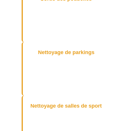
Nous proposons également un
service de sortie des poubelles,
assurant la propreté quotidienne
de vos locaux à Montreuil.
Nettoyage de parkings
À Montreuil, nous garantissons
un nettoyage efficace de vos
parkings, contribuant à une
image soignée de vos locaux.
Nettoyage de salles de sport
Nos services incluent le
nettoyage de salles de sport,
offrant un environnement sain