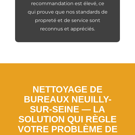
recommandation est élevé, ce
qui prouve que nos standards de
propreté et de service sont
reconnus et appréciés.
NETTOYAGE DE
BUREAUX NEUILLY-
SUR-SEINE — LA
SOLUTION QUI RÈGLE
VOTRE PROBLÈME DE