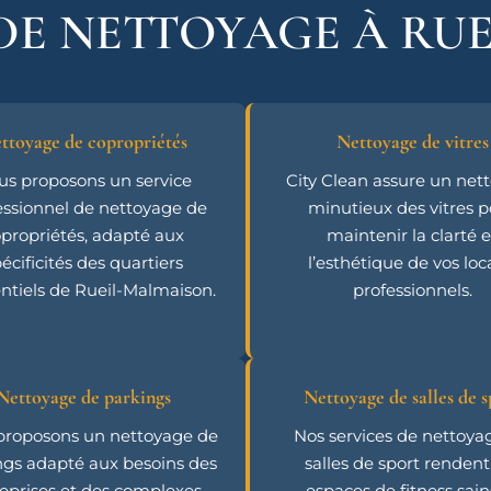
 DE NETTOYAGE À RU
ttoyage de copropriétés
Nettoyage de vitres
us proposons un service
City Clean assure un net
essionnel de nettoyage de
minutieux des vitres 
propriétés, adapté aux
maintenir la clarté e
écificités des quartiers
l’esthétique de vos lo
entiels de Rueil-Malmaison.
professionnels.
Nettoyage de parkings
Nettoyage de salles de s
proposons un nettoyage de
Nos services de nettoya
ngs adapté aux besoins des
salles de sport rendent
eprises et des complexes
espaces de fitness sain