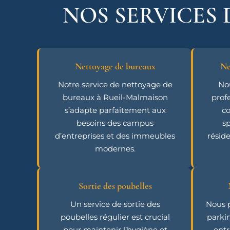
NOS SERVICES
Nettoyage de bureaux
Ne
Notre service de nettoyage de
No
bureaux à Rueil-Malmaison
prof
s’adapte parfaitement aux
co
besoins des campus
sp
d’entreprises et des immeubles
résid
modernes.
Sortie des poubelles
Un service de sortie des
Nous 
poubelles régulier est crucial
parki
pour maintenir l’hygiène et
entr