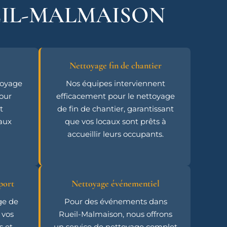
EIL-MALMAISON
Nettoyage fin de chantier
toyage
Nos équipes interviennent
pour
efficacement pour le nettoyage
t
de fin de chantier, garantissant
caux
que vos locaux sont prêts à
accueillir leurs occupants.
port
Nettoyage événementiel
ge de
Pour des événements dans
 vos
Rueil-Malmaison, nous offrons
s et
un service de nettoyage complet