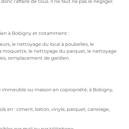
onc l’affaire de tous. Il ne faut ne pas le négliger.
tien à Bobigny et notamment :
rs, le nettoyage du local à poubelles, le
 la moquette, le nettoyage du parquet, le nettoyage
elles, remplacement de gardien.
otre immeuble ou maison en copropriété, à Bobigny,
s en : ciment, béton, vinyle, parquet, carrelage,
nibles par mail ou par téléphone.