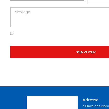
J'accepte que les informations saisies soient exploit
relation professionnelle confidentielle.
ENVOYER
Adresse
3 Place des Pian