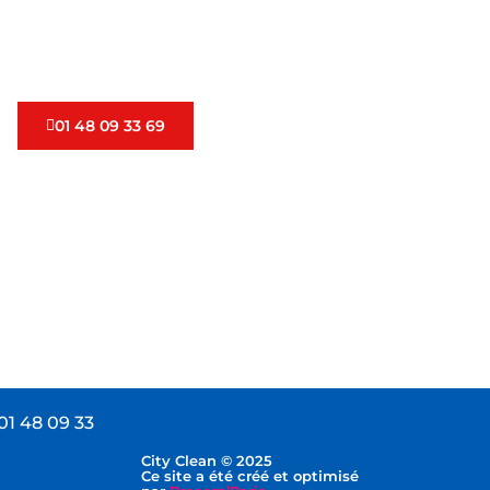
 étude de votre situation vous pouvez nous joindre
ne ou en remplissant ce formulaire.
01 48 09 33 69
01 48 09 33
City Clean © 2025
Ce site a été créé et optimisé