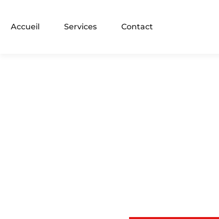
Accueil
Services
Contact
City Clean, votre
prestataire pour le
nettoyage de copropriété 
Bobigny