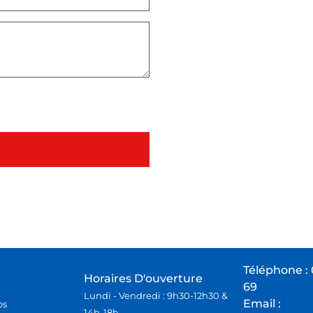
Pour toutes questions, ou
par télépho
ées dans le cadre de la
Téléphone :
Horaires D'ouverture
69
Lundi - Vendredi : 9h30-12h30 &
Email :
os
14h-18h.