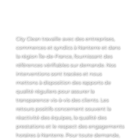
DE CONFIANCE ET
RÉFÉRENCES
LOCALES
City Clean travaille avec des entreprises,
commerces et syndics à Nanterre et dans
la région Île-de-France, fournissant des
références vérifiables sur demande. Nos
interventions sont tracées et nous
mettons à disposition des rapports de
qualité réguliers pour assurer la
transparence vis-à-vis des clients. Les
retours positifs concernent souvent la
réactivité des équipes, la qualité des
prestations et le respect des engagements
horaires à Nanterre. Pour toute demande,