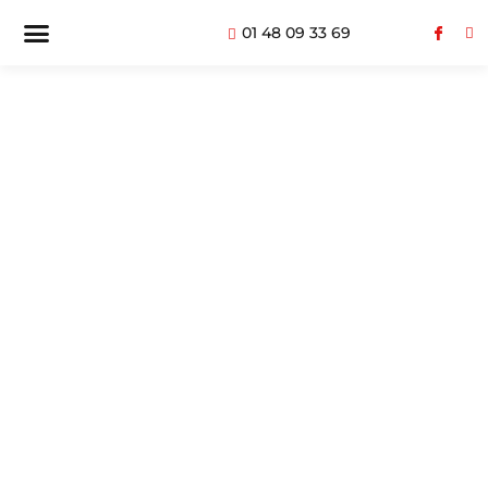
01 48 09 33 69
Nettoyage Nanterre -
Services De Nettoyage
Professionnels Pour
Entreprises Et
Particuliers
Nettoyage Nanterre : City Clean
propose des prestations
écoresponsables pour bureaux,