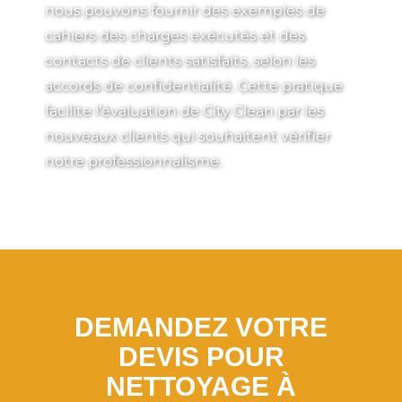
nous pouvons fournir des exemples de
cahiers des charges exécutés et des
contacts de clients satisfaits, selon les
accords de confidentialité. Cette pratique
facilite l’évaluation de City Clean par les
nouveaux clients qui souhaitent vérifier
notre professionnalisme.
DEMANDEZ VOTRE
DEVIS POUR
NETTOYAGE À