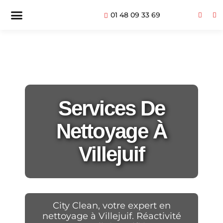
01 48 09 33 69
Services De
Nettoyage À
Villejuif
City Clean, votre expert en
nettoyage à Villejuif. Réactivité